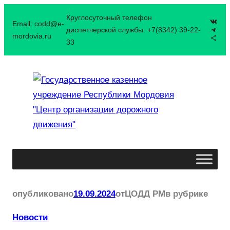
Перейти
Круглосуточный телефон
ВКон
Email: codd@e-
к
Tele
диспетчерской службы: +7(8342) 39-22-
mordovia.ru
Значок 
содержимому
33
опубликовано
19.09.2024
от
ЦОДД РМ
в рубрике
Новости