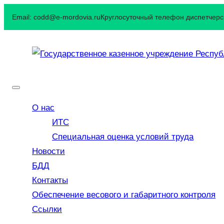
Перейти
Email: codd@e-mordovia.ru
Круглосуточный телефон диспетчерск
к
содержимому
О нас
ИТС
Специальная оценка условий труда
Новости
БДД
Контакты
Обеспечение весового и габаритного контроля
Ссылки