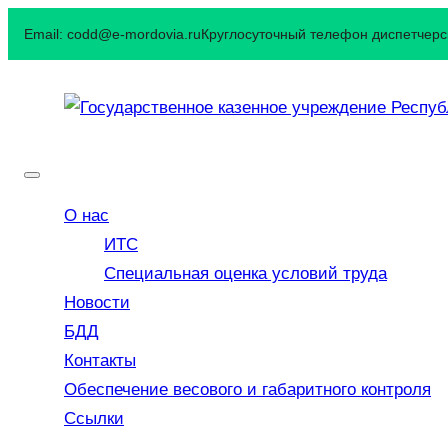
Перейти
Email: codd@e-mordovia.ru
Круглосуточный телефон диспетчерск
к
содержимому
О нас
ИТС
Специальная оценка условий труда
Новости
БДД
Контакты
Обеспечение весового и габаритного контроля
Ссылки